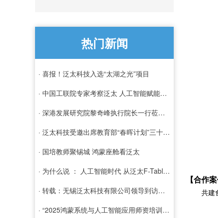
热门新闻
· 喜报！泛太科技入选“太湖之光”项目
· 中国工联院专家考察泛太 人工智能赋能工业化
· 深港发展研究院黎奇峰执行院长一行莅临泛太科技考察调研
· 泛太科技受邀出席教育部“春晖计划”三十周年纪念活动
· 国培教师聚锡城 鸿蒙座舱看泛太
· 为什么说 ： 人工智能时代 从泛太F-Table 开始
【合作案
· 转载：无锡泛太科技有限公司领导到访成航共商校企合作
共建食品
· “2025鸿蒙系统与人工智能应用师资培训”全班结业