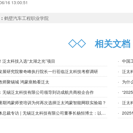
06/16 13:00:51
：
鹤壁汽车工程职业学院
◇◇
相关文
！泛太科技入选“太湖之光”项目
·
中国
发展研究院黎奇峰执行院长一行莅临泛太科技考察调研
·
泛太
教师聚锡城 鸿蒙座舱看泛太
·
为什么
：无锡泛太科技有限公司领导到访成航共商校企合作
·
“20
暑期鸿蒙师资培训为何再次选择泛太鸿蒙智能网联实验箱？
·
泛太
裁专访 | ​无锡泛太科技有限公司董事长杨恒博士：以AI技术赋能高科技教育，推动产教融合高质量发展
·
20