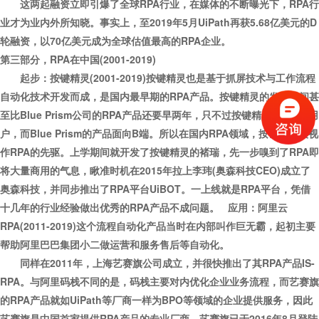
这两起融资立即引爆了全球RPA行业，在媒体的不断曝光下，RPA行
业才为业内外所知晓。事实上，至2019年5月UiPath再获5.68亿美元的D
轮融资，以70亿美元成为全球估值最高的RPA企业。
第三部分，RPA在中国(2001-2019)
起步：按键精灵(2001-2019)按键精灵也是基于抓屏技术与工作流程
自动化技术开发而成，是国内最早期的RPA产品。按键精灵的发布时间甚
至比Blue Prism公司的RPA产品还要早两年，只不过按键精灵面向C端用
户，而Blue Prism的产品面向B端。所以在国内RPA领域，按键精灵被视
作RPA的先驱。上学期间就开发了按键精灵的褚瑞，先一步嗅到了RPA即
将大量商用的气息，瞅准时机在2015年拉上李玮(奥森科技CEO)成立了
奥森科技，并同步推出了RPA平台UiBOT。一上线就是RPA平台，凭借
十几年的行业经验做出优秀的RPA产品不成问题。
应用：阿里云
RPA(2011-2019)这个流程自动化产品当时在内部叫作巨无霸，起初主要
帮助阿里巴巴集团小二做运营和服务售后等自动化。
同样在2011年，上海艺赛旗公司成立，并很快推出了其RPA产品IS-
RPA。与阿里码栈不同的是，码栈主要对内优化企业业务流程，而艺赛旗
的RPA产品就如UiPath等厂商一样为BPO等领域的企业提供服务，因此
艺赛旗是中国首家提供RPA产品的专业厂商。艺赛旗已于2016年8月登陆