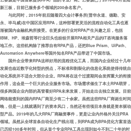
新三板，目前已服务多个领域的200余名客户。
与此同时，2015年前后随着四大会计事务所(普华永道、德勤、安
永、毕马威)在中国区应用RPA，这种部署更灵活的流程自动化工具也逐
渐被国内金融机构所接受。在更多的行业对RPA产生兴趣之后，包括
IBM、HP、埃森哲等行业巨头也纷纷开展RPA相关产品的IT咨询服务落
地工作。这些机构除了推荐自有RPA产品，还把Blue Prism、UiPath、
Automation Anywhere等国外知名RPA产品带进了中国市场。
国外企业带来RPA这样好用的流程优化工具，而国内企业经过十几年
发展也临近数字化转型的拐点，不标准和割裂化的信息化系统使得传统自
动化系统并不适合大部分企业。RPA将在这个过渡期间会发挥重大的衔接
作用，这会是一个巨大的企业服务市场。市场需求催生了本土RPA萌芽，
很多跨国企业内部的高管看好RPA未来发展，开始走出去独立发展。目前
网络能查到的国内RPA厂商至少有二十余家。虽然这些RPA厂商诞生时间
晚，但是一上线就遇到了的资本风口，当然还有些项目本身就是资本驱动
型产品。2019年的几大RPA厂商融资事件，更是让业内外格外关注PRA
领域。
虽然从全球首条自动化生产线出现，到RPA成为BPA优化方案首选
已历经100多年时间，但从首个专业RPA工具出现到如今不到二十年的时