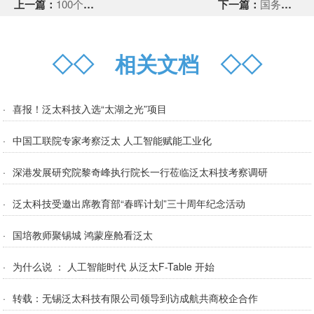
上一篇：
100个RPA经典应用场景解析
下一篇：
国务院关于印发国家职业教育改革实施方案的通知
◇◇
相关文档
◇◇
·
喜报！泛太科技入选“太湖之光”项目
·
中国工联院专家考察泛太 人工智能赋能工业化
·
深港发展研究院黎奇峰执行院长一行莅临泛太科技考察调研
·
泛太科技受邀出席教育部“春晖计划”三十周年纪念活动
·
国培教师聚锡城 鸿蒙座舱看泛太
·
为什么说 ： 人工智能时代 从泛太F-Table 开始
·
转载：无锡泛太科技有限公司领导到访成航共商校企合作